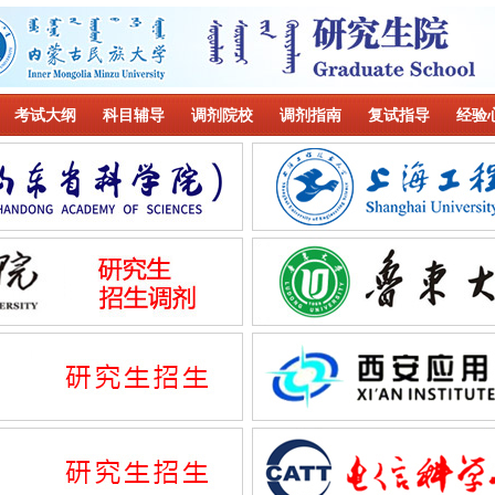
考试大纲
科目辅导
调剂院校
调剂指南
复试指导
经验