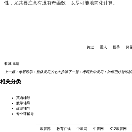
性，尤其要注意有没有奇函数，以尽可能地简化计算。
路过
雷人
握手
鲜
收藏
邀请
上一篇：
考研数学：整体复习的七大步骤
下一篇：
考研数学复习：如何用好题海战
相关分类
英语辅导
数学辅导
政治辅导
专业课辅导
教育部
教育在线
中教网
中青网
K12教育网