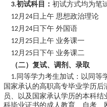
初试科目：
初试方式均为笔
3.
月
日上午
思想政治理论
12
24
月
日下午
外国语
12
24
月
日上午
业务课一
12
25
月
日下午
业务课二
12
25
（二）复试、调剂、录取
同等学力考生加试：以同等
1.
国家承认的高职高专毕业学历后
员、以及国家承认学历的本科结
科毕业证书的成人教育、自考、