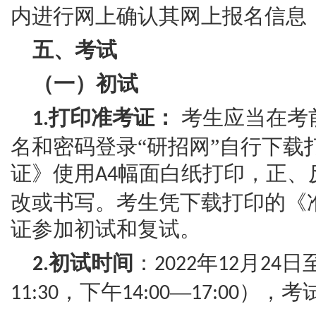
内进行网上确认其网上报名信息
五、考试
（一）初试
打印准考证：
考生应当在考
1.
名和密码登录“研招网”自行下载
证》使用
幅面白纸打印，正、
A4
改或书写。考生凭下载打印的《
证参加初试和复试。
初试时间
：
年
月
日
2.
2022
12
24
，下午
—
），考
11:30
14:00
17:00