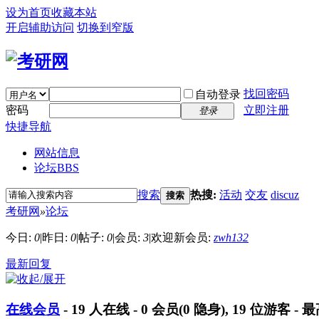
设为首页
收藏本站
开启辅助访问
切换到窄版
找回密码
自动登录
密码
立即注册
登录
快捷导航
网站信息
论坛
BBS
搜索
热搜:
活动
交友
discuz
搜索
考研网
»
论坛
今日:
0
|
昨日:
0
|
帖子:
0
|
会员:
3
|
欢迎新会员:
zwh132
最新回复
在线会员
-
19
人在线 -
0
会员(
0
隐身),
19
位游客 - 